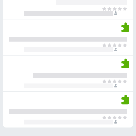
ע
ר
ד
א
ו
י
י
ג
י
ן
י
ן
ד
ם
י
ע
ר
ד
א
ו
י
י
ג
י
ן
י
ן
ד
ם
י
ע
ר
ד
א
ו
י
י
ג
י
ן
י
ן
ד
ם
י
ע
ר
ד
א
ו
י
י
ג
י
ן
י
ן