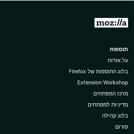
ד
ם
י
ע
ר
ד
ו
מ
י
ג
י
ע
י
ן
ב
ם
ע
ר
תוספות
ד
ל
י
על אודות
ד
י
ף
ן
בלוג התוספות של Firefox
ה
Extension Workshop
ב
מרכז המפתחים
י
ת
מדיניות למפתחים
ש
בלוג קהילה
ל
M
פורום