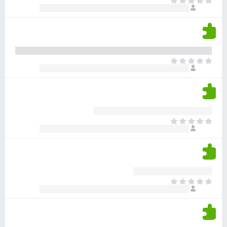
א
ו
י
י
ג
י
ן
י
ן
ד
ם
י
ע
ר
ד
א
ו
י
י
ג
י
ן
י
ן
ד
ם
י
ע
ר
ד
א
ו
י
י
ג
י
ן
י
ן
ד
ם
י
ע
ר
ד
א
ו
י
י
ג
י
ן
י
ן
ד
ם
י