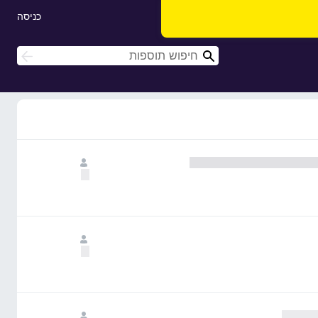
כניסה
ח
ח
י
י
פ
פ
ו
ו
ש
ש