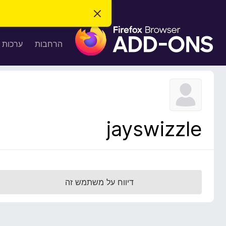
ס
ג
ת
י
ר
ו
הרחבות
ערכות 
ת
ס
ה
ו
פ
ד
ו
ע
ה
ת
ז
ל
ו
ד
jayswizzle
פ
ד
פ
ן
F
דיווח על משתמש זה
i
r
e
f