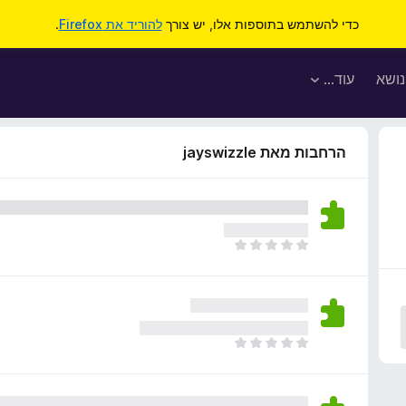
כדי להשתמש בתוספות אלו, יש צורך
להוריד את Firefox
.
נושא
עוד…
הרחבות מאת jayswizzle
א
י
ן
ד
י
ר
א
ו
י
ג
ן
י
ד