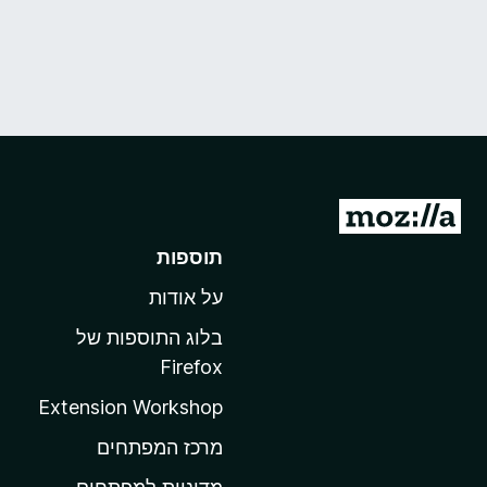
מ
ע
תוספות
ב
על אודות
ר
ל
בלוג התוספות של
ד
Firefox
ף
Extension Workshop
ה
ב
מרכז המפתחים
י