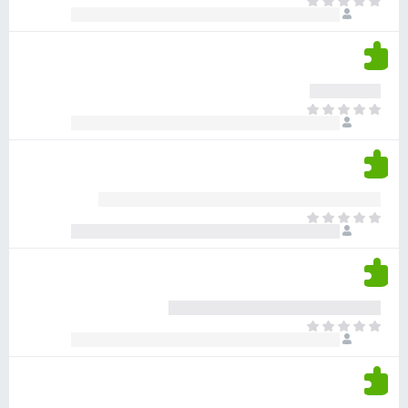
א
ו
י
י
ג
י
ן
י
ן
ד
ם
י
ע
ר
ד
א
ו
י
י
ג
י
ן
י
ן
ד
ם
י
ע
ר
ד
א
ו
י
י
ג
י
ן
י
ן
ד
ם
י
ע
ר
ד
א
ו
י
י
ג
י
ן
י
ן
ד
ם
י