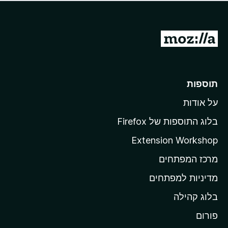
ד
ם
י
ע
ר
ד
ו
מ
י
ג
י
ע
י
ן
ב
ם
ע
ר
תוספות
ד
ל
י
על אודות
ד
י
ף
ן
בלוג התוספות של Firefox
ה
Extension Workshop
ב
מרכז המפתחים
י
ת
מדיניות למפתחים
ש
בלוג קהילה
ל
M
פורום