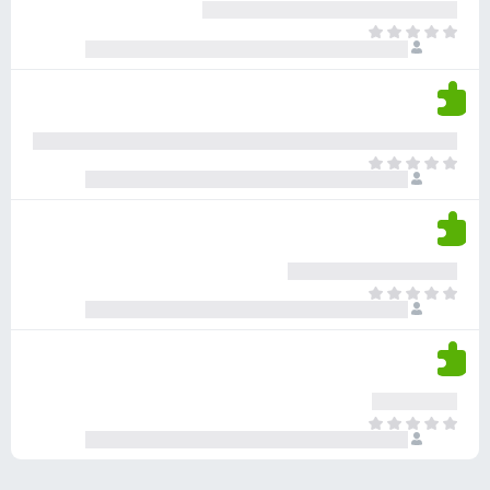
ע
ר
ד
א
ו
י
י
ג
י
ן
י
ן
ד
ם
י
ע
ר
ד
א
ו
י
י
ג
י
ן
י
ן
ד
ם
י
ע
ר
ד
א
ו
י
י
ג
י
ן
י
ן
ד
ם
י
ע
ר
ד
א
ו
י
י
ג
י
ן
י
ן