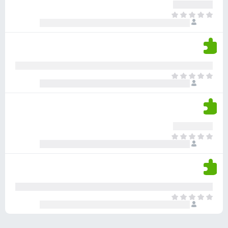
ע
ר
ד
א
ו
י
י
ג
י
ן
י
ן
ד
ם
י
ע
ר
ד
א
ו
י
י
ג
י
ן
י
ן
ד
ם
י
ע
ר
ד
א
ו
י
י
ג
י
ן
י
ן
ד
ם
י
ע
ר
ד
א
ו
י
י
ג
י
ן
י
ן