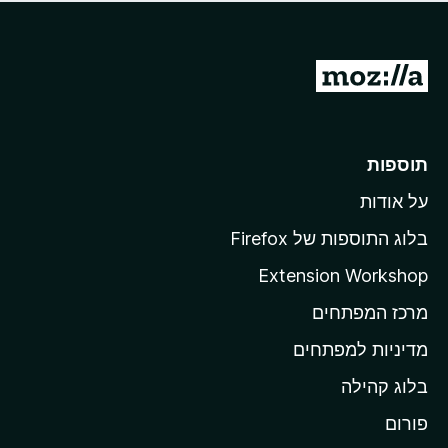
ד
ם
י
ע
ר
ד
ו
מ
י
ג
י
ע
י
ן
ב
ם
ע
ר
תוספות
ד
ל
י
על אודות
ד
י
ף
ן
בלוג התוספות של Firefox
ה
Extension Workshop
ב
מרכז המפתחים
י
ת
מדיניות למפתחים
ש
בלוג קהילה
ל
M
פורום