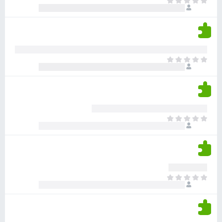
א
ו
י
י
ג
י
ן
י
ן
ד
ם
י
ע
ר
ד
א
ו
י
י
ג
י
ן
י
ן
ד
ם
י
ע
ר
ד
א
ו
י
י
ג
י
ן
י
ן
ד
ם
י
ע
ר
ד
א
ו
י
י
ג
י
ן
י
ן
ד
ם
י