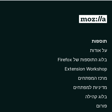
ד
ם
י
ע
ר
ד
ו
מ
י
ג
י
ע
י
ן
ב
ם
ע
ר
תוספות
ד
ל
י
על אודות
ד
י
ף
ן
בלוג התוספות של Firefox
ה
Extension Workshop
ב
מרכז המפתחים
י
ת
מדיניות למפתחים
ש
בלוג קהילה
ל
M
פורום