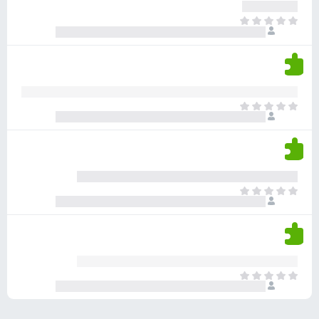
ע
ר
ד
א
ו
י
י
ג
י
ן
י
ן
ד
ם
י
ע
ר
ד
א
ו
י
י
ג
י
ן
י
ן
ד
ם
י
ע
ר
ד
א
ו
י
י
ג
י
ן
י
ן
ד
ם
י
ע
ר
ד
א
ו
י
י
ג
י
ן
י
ן