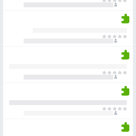
א
ו
י
י
ג
י
ן
י
ן
ד
ם
י
ע
ר
ד
א
ו
י
י
ג
י
ן
י
ן
ד
ם
י
ע
ר
ד
א
ו
י
י
ג
י
ן
י
ן
ד
ם
י
ע
ר
ד
א
ו
י
י
ג
י
ן
י
ן
ד
ם
י