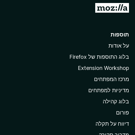
o
מ
x
ע
ב
ר
תוספות
ל
על אודות
ד
ף
בלוג התוספות של Firefox
ה
Extension Workshop
ב
מרכז המפתחים
י
ת
מדיניות למפתחים
ש
בלוג קהילה
ל
M
פורום
o
דיווח על תקלה
z
מדריך סקירה