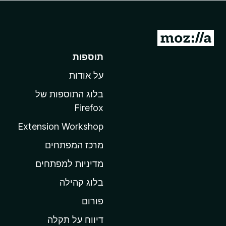
o
x
מ
ע
תוספות
ב
על אודות
ר
ל
בלוג התוספות של
ד
Firefox
ף
Extension Workshop
ה
ב
מרכז המפתחים
י
מדיניות למפתחים
ת
בלוג קהילה
ש
ל
פורום
M
דיווח על תקלה