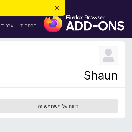
ס
ג
ת
י
ר
ו
הרחבות
ערכות 
ת
ס
ה
ו
פ
ד
ו
ע
ה
ת
ז
ל
ו
ד
Shaun
פ
ד
פ
ן
F
דיווח על משתמש זה
i
r
e
f