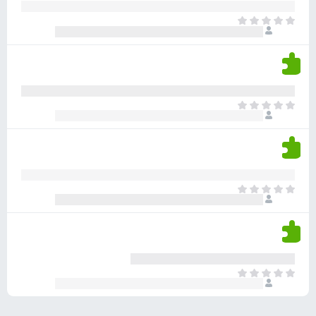
ע
ר
ד
א
ו
י
י
ג
י
ן
י
ן
ד
ם
י
ע
ר
ד
א
ו
י
י
ג
י
ן
י
ן
ד
ם
י
ע
ר
ד
א
ו
י
י
ג
י
ן
י
ן
ד
ם
י
ע
ר
ד
א
ו
י
י
ג
י
ן
י
ן