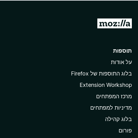
ד
ם
י
ע
ר
ד
ו
מ
י
ג
י
ע
י
ן
ב
ם
ע
ר
תוספות
ד
ל
י
על אודות
ד
י
ף
ן
בלוג התוספות של Firefox
ה
Extension Workshop
ב
מרכז המפתחים
י
ת
מדיניות למפתחים
ש
בלוג קהילה
ל
M
פורום