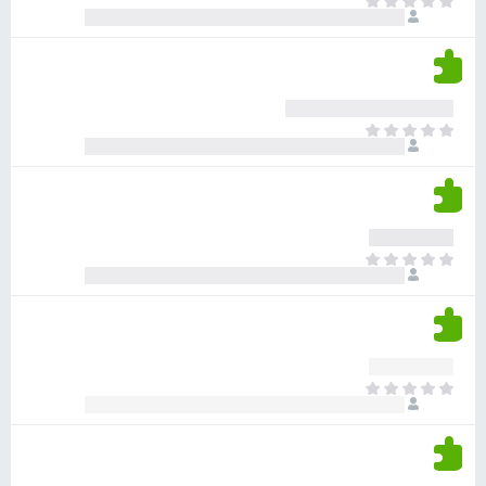
א
ו
י
י
ג
י
ן
י
ן
ד
ם
י
ע
ר
ד
א
ו
י
י
ג
י
ן
י
ן
ד
ם
י
ע
ר
ד
א
ו
י
י
ג
י
ן
י
ן
ד
ם
י
ע
ר
ד
א
ו
י
י
ג
י
ן
י
ן
ד
ם
י