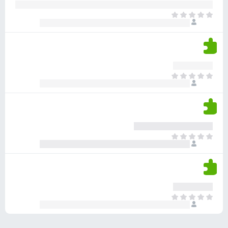
ע
ר
ד
א
ו
י
י
ג
י
ן
י
ן
ד
ם
י
ע
ר
ד
א
ו
י
י
ג
י
ן
י
ן
ד
ם
י
ע
ר
ד
א
ו
י
י
ג
י
ן
י
ן
ד
ם
י
ע
ר
ד
א
ו
י
י
ג
י
ן
י
ן