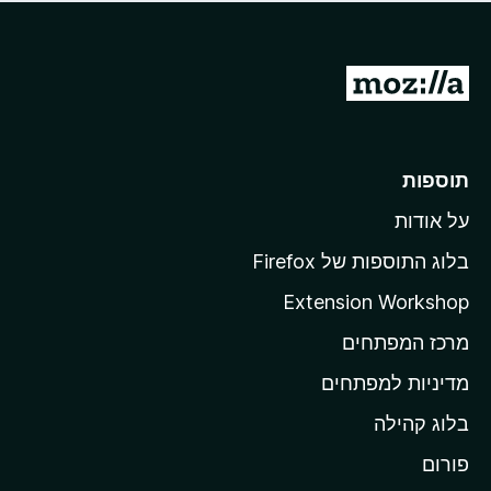
ד
ם
י
ע
ר
ד
ו
מ
י
ג
י
ע
י
ן
ב
ם
ע
ר
תוספות
ד
ל
י
על אודות
ד
י
ף
ן
בלוג התוספות של Firefox
ה
Extension Workshop
ב
מרכז המפתחים
י
ת
מדיניות למפתחים
ש
בלוג קהילה
ל
M
פורום