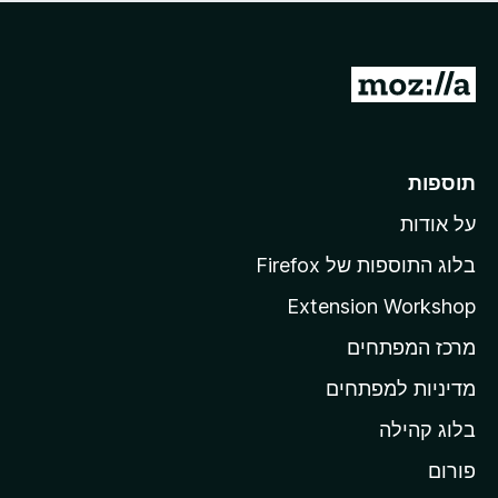
ד
ם
י
ע
ר
ד
ו
מ
י
ג
י
ע
י
ן
ב
ם
ע
ר
תוספות
ד
ל
י
על אודות
ד
י
ף
ן
בלוג התוספות של Firefox
ה
Extension Workshop
ב
מרכז המפתחים
י
ת
מדיניות למפתחים
ש
בלוג קהילה
ל
M
פורום