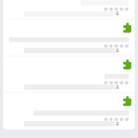
ע
ר
ד
א
ו
י
י
ג
י
ן
י
ן
ד
ם
י
ע
ר
ד
א
ו
י
י
ג
י
ן
י
ן
ד
ם
י
ע
ר
ד
א
ו
י
י
ג
י
ן
י
ן
ד
ם
י
ע
ר
ד
א
ו
י
י
ג
י
ן
י
ן