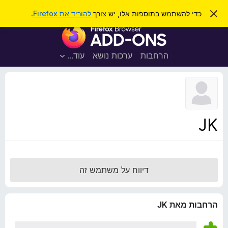
ח
כניסה
ס
כדי להשתמש בתוספות אלו, יש צורך
להוריד את Firefox
.
ג
י
ת
י
פ
ר
ו
ת
ו
ס
ה
הרחבות
ערכות נושא
עוד…
ש
ו
פ
ד
ו
ע
ה
ת
ז
ל
ו
ד
JK
פ
ד
פ
ן
דיווח על משתמש זה
F
i
r
הרחבות מאת JK
e
f