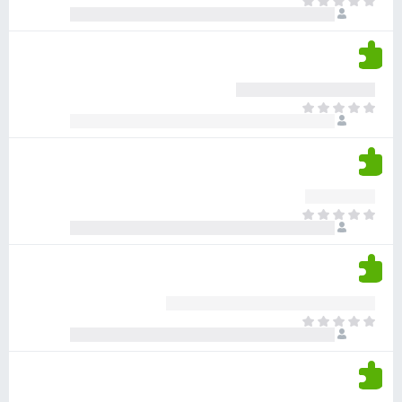
א
ו
י
י
ג
י
ן
י
ן
ד
ם
י
ע
ר
ד
א
ו
י
י
ג
י
ן
י
ן
ד
ם
י
ע
ר
ד
א
ו
י
י
ג
י
ן
י
ן
ד
ם
י
ע
ר
ד
א
ו
י
י
ג
י
ן
י
ן
ד
ם
י