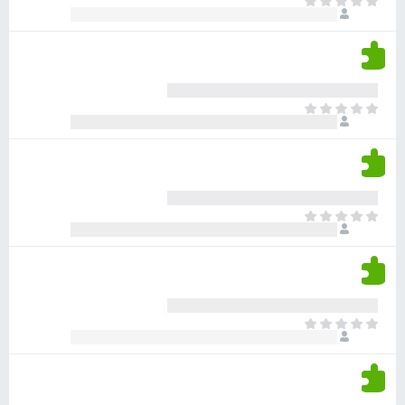
א
ו
י
י
ג
י
ן
י
ן
ד
ם
י
ע
ר
ד
א
ו
י
י
ג
י
ן
י
ן
ד
ם
י
ע
ר
ד
א
ו
י
י
ג
י
ן
י
ן
ד
ם
י
ע
ר
ד
א
ו
י
י
ג
י
ן
י
ן
ד
ם
י