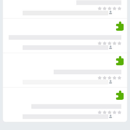
ע
ר
ד
א
ו
י
י
ג
י
ן
י
ן
ד
ם
י
ע
ר
ד
א
ו
י
י
ג
י
ן
י
ן
ד
ם
י
ע
ר
ד
א
ו
י
י
ג
י
ן
י
ן
ד
ם
י
ע
ר
ד
א
ו
י
י
ג
י
ן
י
ן