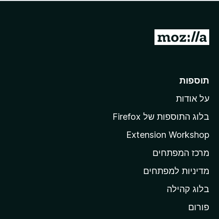
ד
ם
י
ע
ר
ד
ו
מ
י
ג
י
ע
י
ן
ב
ם
ע
ר
תוספות
ד
ל
י
על אודות
ד
י
ף
ן
בלוג התוספות של Firefox
ה
Extension Workshop
ב
מרכז המפתחים
י
ת
מדיניות למפתחים
ש
בלוג קהילה
ל
M
פורום