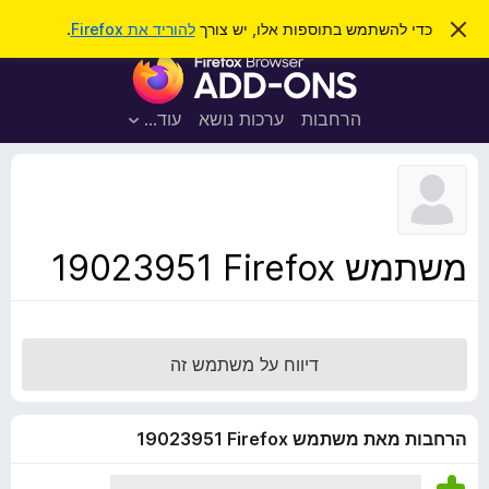
ח
כניסה
ס
כדי להשתמש בתוספות אלו, יש צורך
להוריד את Firefox
.
ג
י
ת
י
פ
ר
ו
ת
ו
ס
ה
הרחבות
ערכות נושא
עוד…
ש
ו
פ
ד
ו
ע
ה
ת
ז
ל
ו
ד
משתמש Firefox‏ 19023951
פ
ד
פ
ן
דיווח על משתמש זה
F
i
r
הרחבות מאת משתמש Firefox‏ 19023951
e
f