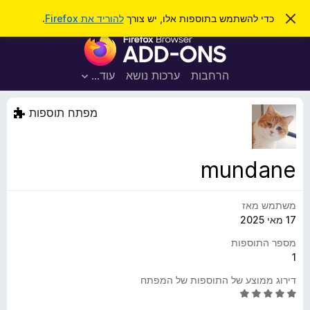
ח
כניסה
ס
כדי להשתמש בתוספות אלו, יש צורך
להוריד את Firefox
.
ג
י
ת
י
פ
ר
ו
ת
ו
ס
ה
הרחבות
ערכות נושא
עוד…
ש
ו
פ
ד
ו
ע
מפתח תוספות
ה
ת
ז
ל
ו
ד
mundane
פ
ד
משתמש מאז
פ
17 מאי 2025
ן
F
מספר התוספות
i
1
r
דירוג ממוצע של התוספות של המפתח
e
ד
f
י