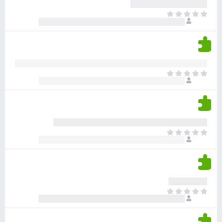
ע
ר
ד
א
ו
י
י
ג
י
ן
י
ן
ד
ם
י
ע
ר
ד
א
ו
י
י
ג
י
ן
י
ן
ד
ם
י
ע
ר
ד
א
ו
י
י
ג
י
ן
י
ן
ד
ם
י
ע
ר
ד
א
ו
י
י
ג
י
ן
י
ן