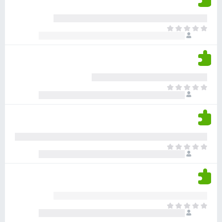
ד
ם
י
ע
ר
ד
א
ו
י
י
ג
י
ן
י
ן
ד
ם
י
ע
ר
ד
א
ו
י
י
ג
י
ן
י
ן
ד
ם
י
ע
ר
ד
א
ו
י
י
ג
י
ן
י
ן
ד
ם
י
ע
ר
ד
א
ו
י
י
ג