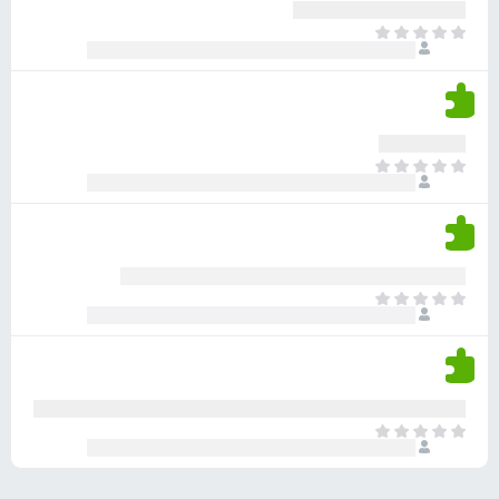
ע
ר
ד
א
ו
י
י
ג
י
ן
י
ן
ד
ם
י
ע
ר
ד
א
ו
י
י
ג
י
ן
י
ן
ד
ם
י
ע
ר
ד
א
ו
י
י
ג
י
ן
י
ן
ד
ם
י
ע
ר
ד
א
ו
י
י
ג
י
ן
י
ן