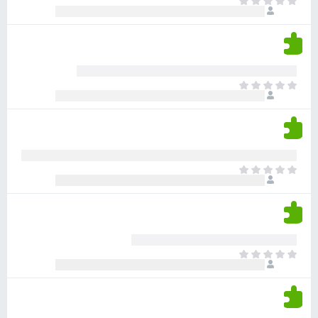
א
ו
י
י
ג
י
ן
י
ן
ד
ם
י
ע
ר
ד
א
ו
י
י
ג
י
ן
י
ן
ד
ם
י
ע
ר
ד
א
ו
י
י
ג
י
ן
י
ן
ד
ם
י
ע
ר
ד
א
ו
י
י
ג
י
ן
י
ן
ד
ם
י