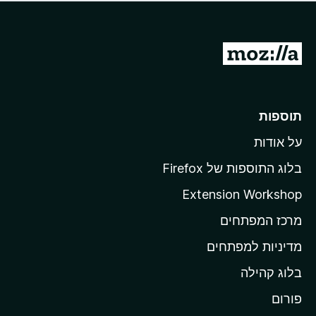
ד
ם
י
ע
ר
ד
ו
מ
י
ג
י
ע
י
ן
ב
ם
ע
ר
תוספות
ד
ל
י
על אודות
ד
י
ף
ן
בלוג התוספות של Firefox
ה
Extension Workshop
ב
מרכז המפתחים
י
ת
מדיניות למפתחים
ש
בלוג קהילה
ל
M
פורום