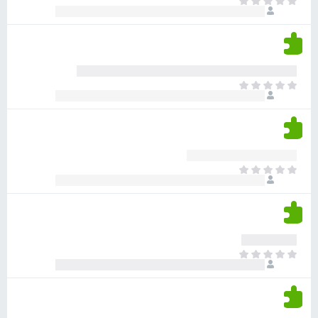
א
ו
י
י
ג
י
ן
י
ן
ד
ם
י
ע
ר
ד
א
ו
י
י
ג
י
ן
י
ן
ד
ם
י
ע
ר
ד
א
ו
י
י
ג
י
ן
י
ן
ד
ם
י
ע
ר
ד
א
ו
י
י
ג
י
ן
י
ן
ד
ם
י