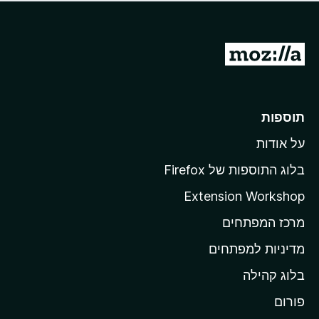
ד
ם
י
ע
ר
ד
ו
מ
י
ג
י
ע
י
ן
ב
ם
ע
ר
תוספות
ד
ל
י
על אודות
ד
י
ף
ן
בלוג התוספות של Firefox
ה
Extension Workshop
ב
מרכז המפתחים
י
ת
מדיניות למפתחים
ש
בלוג קהילה
ל
M
פורום