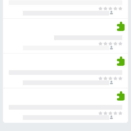
ע
ר
ד
א
ו
י
י
ג
י
ן
י
ן
ד
ם
י
ע
ר
ד
א
ו
י
י
ג
י
ן
י
ן
ד
ם
י
ע
ר
ד
א
ו
י
י
ג
י
ן
י
ן
ד
ם
י
ע
ר
ד
א
ו
י
י
ג
י
ן
י
ן