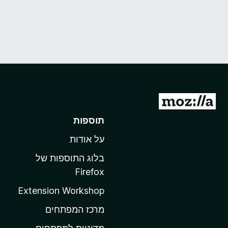
מ
ע
תוספות
ב
על אודות
ר
ל
בלוג התוספות של
ד
Firefox
ף
Extension Workshop
ה
ב
מרכז המפתחים
י