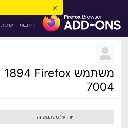
ס
ג
ת
י
ר
ו
הרחבות
ערכות 
ת
ס
ה
ו
פ
ד
ו
ע
ה
ת
ז
ל
ו
ד
משתמש Firefox‏ 1894
פ
ד
7004
פ
ן
F
i
r
דיווח על משתמש זה
e
f