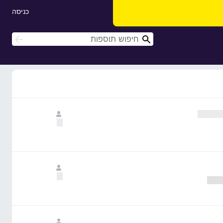
כניסה
ח
ח
י
י
פ
פ
ו
ו
ש
ש