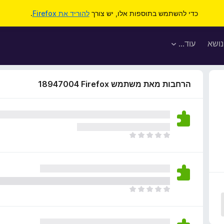
כדי להשתמש בתוספות אלו, יש צורך
להוריד את Firefox
.
נושא
עוד…
הרחבות מאת משתמש Firefox‏ 18947004
א
י
ן
ד
י
ר
א
ו
י
ג
ן
י
ד