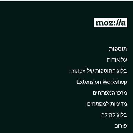
ד
ם
י
ע
ר
ד
ו
מ
י
ג
י
ע
י
ן
ב
ם
ע
ר
תוספות
ד
ל
י
על אודות
ד
י
ף
ן
בלוג התוספות של Firefox
ה
Extension Workshop
ב
מרכז המפתחים
י
ת
מדיניות למפתחים
ש
בלוג קהילה
ל
M
פורום