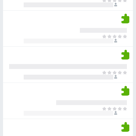
א
ו
י
י
ג
י
ן
י
ן
ד
ם
י
ע
ר
ד
א
ו
י
י
ג
י
ן
י
ן
ד
ם
י
ע
ר
ד
א
ו
י
י
ג
י
ן
י
ן
ד
ם
י
ע
ר
ד
א
ו
י
י
ג
י
ן
י
ן
ד
ם
י