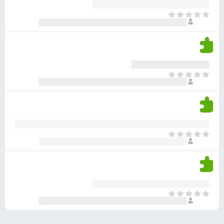
ע
ר
ד
א
ו
י
י
ג
י
ן
י
ן
ד
ם
י
ע
ר
ד
א
ו
י
י
ג
י
ן
י
ן
ד
ם
י
ע
ר
ד
א
ו
י
י
ג
י
ן
י
ן
ד
ם
י
ע
ר
ד
א
ו
י
י
ג
י
ן
י
ן