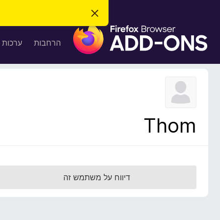
ס
ג
ת
י
ר
ו
הרחבות
ערכות 
ת
ס
ה
ו
פ
ד
ו
ע
ה
ת
ז
ל
ו
ד
Thom
פ
ד
פ
ן
F
דיווח על משתמש זה
i
r
e
f