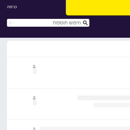
כניסה
ח
ח
י
י
פ
פ
ו
ו
ש
ש