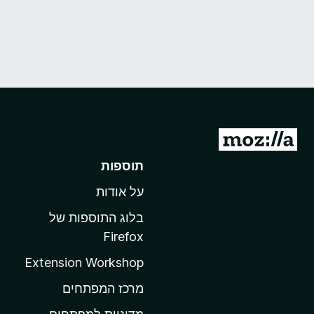
מ
ע
תוספות
ב
על אודות
ר
ל
בלוג התוספות של
ד
Firefox
ף
Extension Workshop
ה
ב
מרכז המפתחים
י