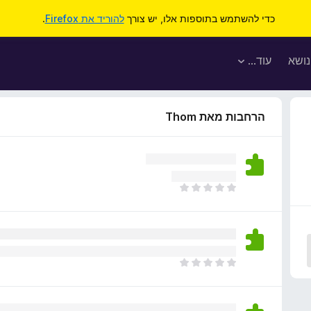
כדי להשתמש בתוספות אלו, יש צורך
להוריד את Firefox
.
נושא
עוד…
הרחבות מאת Thom
א
י
ן
ד
י
ר
א
ו
י
ג
ן
י
ד