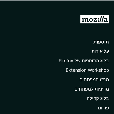
ד
ם
י
ע
ר
ד
ו
מ
י
ג
י
ע
י
ן
ב
ם
ע
ר
תוספות
ד
ל
י
על אודות
ד
י
ף
ן
בלוג התוספות של Firefox
ה
Extension Workshop
ב
מרכז המפתחים
י
ת
מדיניות למפתחים
ש
בלוג קהילה
ל
M
פורום