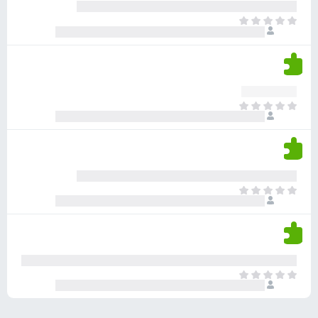
ע
ר
ד
א
ו
י
י
ג
י
ן
י
ן
ד
ם
י
ע
ר
ד
א
ו
י
י
ג
י
ן
י
ן
ד
ם
י
ע
ר
ד
א
ו
י
י
ג
י
ן
י
ן
ד
ם
י
ע
ר
ד
א
ו
י
י
ג
י
ן
י
ן