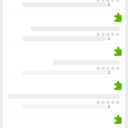
א
ו
י
י
ג
י
ן
י
ן
ד
ם
י
ע
ר
ד
א
ו
י
י
ג
י
ן
י
ן
ד
ם
י
ע
ר
ד
א
ו
י
י
ג
י
ן
י
ן
ד
ם
י
ע
ר
ד
א
ו
י
י
ג
י
ן
י
ן
ד
ם
י