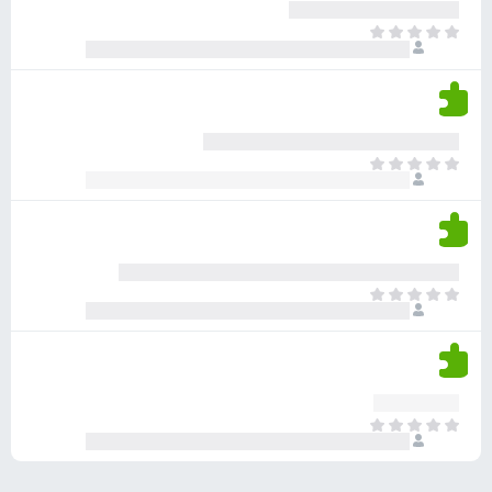
ע
ר
ד
א
ו
י
י
ג
י
ן
י
ן
ד
ם
י
ע
ר
ד
א
ו
י
י
ג
י
ן
י
ן
ד
ם
י
ע
ר
ד
א
ו
י
י
ג
י
ן
י
ן
ד
ם
י
ע
ר
ד
א
ו
י
י
ג
י
ן
י
ן