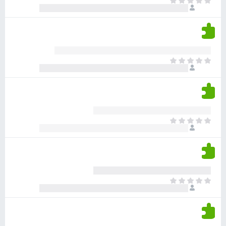
א
ו
י
י
ג
י
ן
י
ן
ד
ם
י
ע
ר
ד
א
ו
י
י
ג
י
ן
י
ן
ד
ם
י
ע
ר
ד
א
ו
י
י
ג
י
ן
י
ן
ד
ם
י
ע
ר
ד
א
ו
י
י
ג
י
ן
י
ן
ד
ם
י