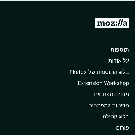
ד
ם
י
ע
ר
ד
ו
מ
י
ג
י
ע
י
ן
ב
ם
ע
ר
תוספות
ד
ל
י
על אודות
ד
י
ף
ן
בלוג התוספות של Firefox
ה
Extension Workshop
ב
מרכז המפתחים
י
ת
מדיניות למפתחים
ש
בלוג קהילה
ל
M
פורום