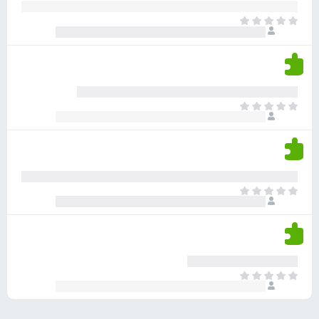
ע
ר
ד
א
ו
י
י
ג
י
ן
י
ן
ד
ם
י
ע
ר
ד
א
ו
י
י
ג
י
ן
י
ן
ד
ם
י
ע
ר
ד
א
ו
י
י
ג
י
ן
י
ן
ד
ם
י
ע
ר
ד
א
ו
י
י
ג
י
ן
י
ן