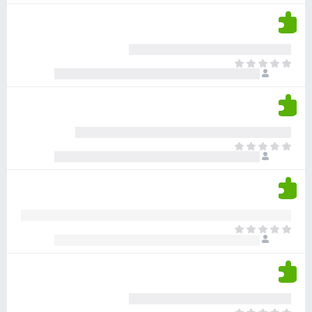
ע
ן
ן
ד
ד
י
י
י
ר
א
ן
ו
י
ג
ן
י
ד
ם
י
ע
ר
ד
א
ו
י
י
ג
י
ן
י
ן
ד
ם
י
ע
ר
ד
א
ו
י
י
ג
י
ן
י
ן
ד
ם
י
ע
ר
ד