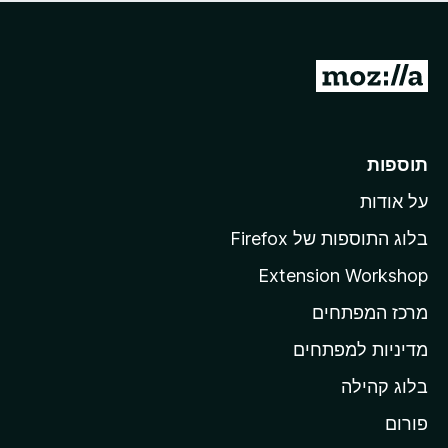
ד
ם
י
ע
ר
ד
ו
מ
י
ג
י
ע
י
ן
ב
ם
ע
ר
תוספות
ד
ל
י
על אודות
ד
י
ף
ן
בלוג התוספות של Firefox
ה
Extension Workshop
ב
מרכז המפתחים
י
ת
מדיניות למפתחים
ש
בלוג קהילה
ל
M
פורום