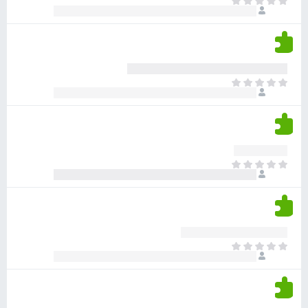
א
ו
י
י
ג
י
ן
י
ן
ד
ם
י
ע
ר
ד
א
ו
י
י
ג
י
ן
י
ן
ד
ם
י
ע
ר
ד
א
ו
י
י
ג
י
ן
י
ן
ד
ם
י
ע
ר
ד
א
ו
י
י
ג
י
ן
י
ן
ד
ם
י