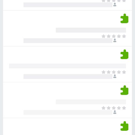
א
ו
י
י
ג
י
ן
י
ן
ד
ם
י
ע
ר
ד
א
ו
י
י
ג
י
ן
י
ן
ד
ם
י
ע
ר
ד
א
ו
י
י
ג
י
ן
י
ן
ד
ם
י
ע
ר
ד
א
ו
י
י
ג
י
ן
י
ן
ד
ם
י