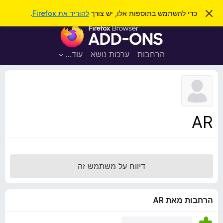
ח
כניסה
ס
כדי להשתמש בתוספות אלו, יש צורך
להוריד את Firefox
.
ג
י
ת
י
פ
ר
ו
ת
ו
ס
ה
הרחבות
ערכות נושא
עוד…
ש
ו
פ
ד
ו
ע
ה
ת
ז
ל
ו
ד
AR
פ
ד
פ
ן
דיווח על משתמש זה
F
i
r
הרחבות מאת AR
e
f