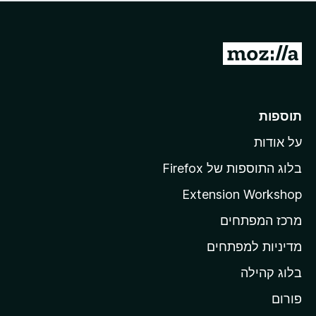
ד
ם
י
ע
ר
ד
ו
מ
י
ג
י
ע
י
ן
ב
ם
ע
ר
תוספות
ד
ל
י
על אודות
ד
י
ף
ן
בלוג התוספות של Firefox
ה
Extension Workshop
ב
מרכז המפתחים
י
ת
מדיניות למפתחים
ש
בלוג קהילה
ל
M
פורום