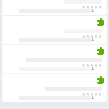
ע
ר
ד
א
ו
י
י
ג
י
ן
י
ן
ד
ם
י
ע
ר
ד
א
ו
י
י
ג
י
ן
י
ן
ד
ם
י
ע
ר
ד
א
ו
י
י
ג
י
ן
י
ן
ד
ם
י
ע
ר
ד
א
ו
י
י
ג
י
ן
י
ן