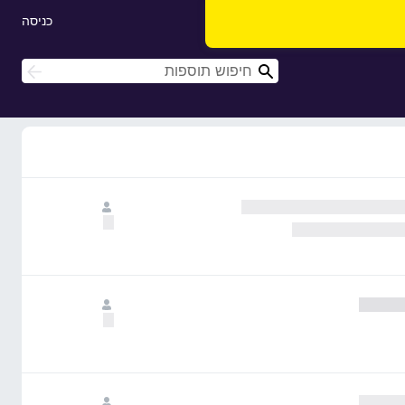
כניסה
ח
ח
י
י
פ
פ
ו
ו
ש
ש