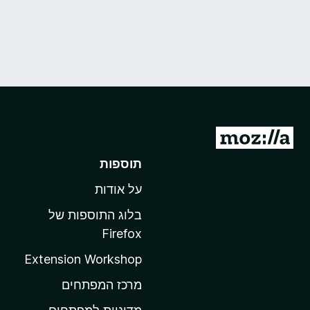
מ
ע
תוספות
ב
על אודות
ר
ל
בלוג התוספות של
ד
Firefox
ף
Extension Workshop
ה
ב
מרכז המפתחים
י