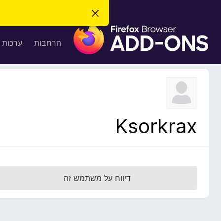
ס
ג
ת
י
ר
ו
הרחבות
ערכות 
ת
ס
ה
ו
פ
ד
ו
ע
ה
ת
ז
ל
ו
ד
Ksorkrax
פ
ד
פ
ן
F
דיווח על משתמש זה
i
r
e
f