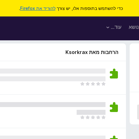
כדי להשתמש בתוספות אלו, יש צורך
להוריד את Firefox
.
נושא
עוד…
הרחבות מאת Ksorkrax
א
י
ן
ד
י
ר
א
ו
י
ג
ן
י
ד