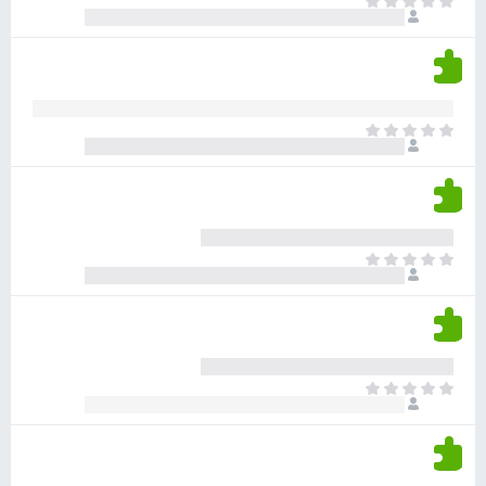
א
ו
י
י
ג
י
ן
י
ן
ד
ם
י
ע
ר
ד
א
ו
י
י
ג
י
ן
י
ן
ד
ם
י
ע
ר
ד
א
ו
י
י
ג
י
ן
י
ן
ד
ם
י
ע
ר
ד
א
ו
י
י
ג
י
ן
י
ן
ד
ם
י