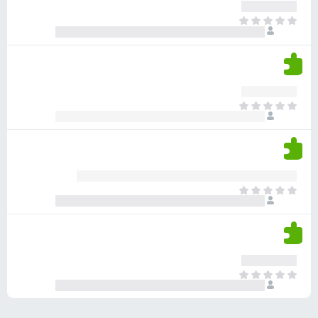
ע
ר
ד
א
ו
י
י
ג
י
ן
י
ן
ד
ם
י
ע
ר
ד
א
ו
י
י
ג
י
ן
י
ן
ד
ם
י
ע
ר
ד
א
ו
י
י
ג
י
ן
י
ן
ד
ם
י
ע
ר
ד
א
ו
י
י
ג
י
ן
י
ן