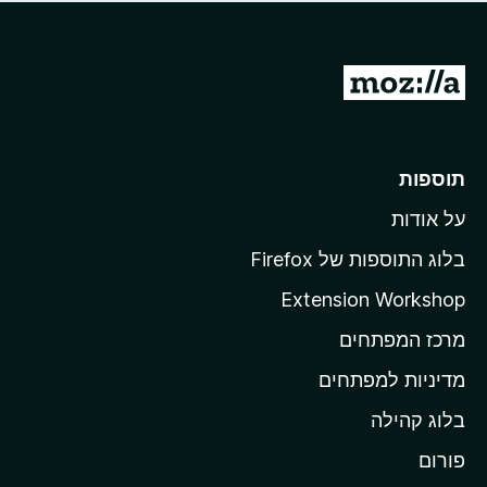
ד
ם
י
ע
ר
ד
ו
מ
י
ג
י
ע
י
ן
ב
ם
ע
ר
תוספות
ד
ל
י
על אודות
ד
י
ף
ן
בלוג התוספות של Firefox
ה
Extension Workshop
ב
מרכז המפתחים
י
ת
מדיניות למפתחים
ש
בלוג קהילה
ל
M
פורום