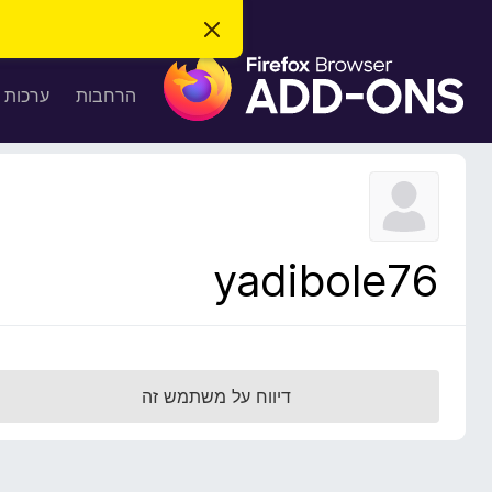
ס
ג
ת
י
ר
ו
הרחבות
ערכות 
ת
ס
ה
ו
פ
ד
ו
ע
ה
ת
ז
ל
ו
ד
yadibole76
פ
ד
פ
ן
F
דיווח על משתמש זה
i
r
e
f