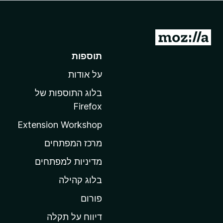
o
x
מ
ע
תוספות
ב
על אודות
ר
ל
בלוג התוספות של
ד
Firefox
ף
Extension Workshop
ה
ב
מרכז המפתחים
י
מדיניות למפתחים
ת
בלוג קהילה
ש
ל
פורום
M
דיווח על תקלה