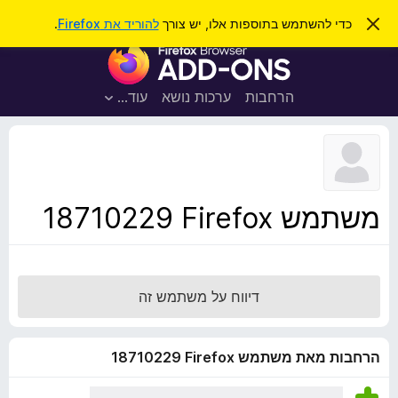
ח
כניסה
ס
כדי להשתמש בתוספות אלו, יש צורך
להוריד את Firefox
.
ג
י
ת
י
פ
ר
ו
ת
ו
ס
ה
הרחבות
ערכות נושא
עוד…
ש
ו
פ
ד
ו
ע
ה
ת
ז
ל
ו
ד
משתמש Firefox‏ 18710229
פ
ד
פ
ן
דיווח על משתמש זה
F
i
r
הרחבות מאת משתמש Firefox‏ 18710229
e
f