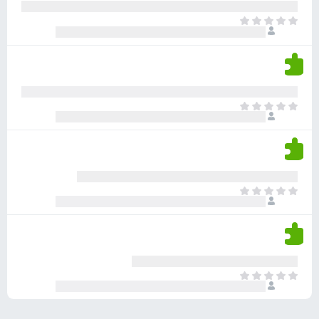
ע
ר
ד
א
ו
י
י
ג
י
ן
י
ן
ד
ם
י
ע
ר
ד
א
ו
י
י
ג
י
ן
י
ן
ד
ם
י
ע
ר
ד
א
ו
י
י
ג
י
ן
י
ן
ד
ם
י
ע
ר
ד
א
ו
י
י
ג
י
ן
י
ן