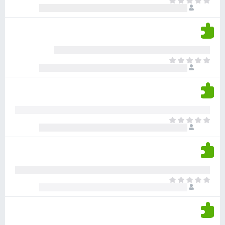
א
ו
י
י
ג
י
ן
י
ן
ד
ם
י
ע
ר
ד
א
ו
י
י
ג
י
ן
י
ן
ד
ם
י
ע
ר
ד
א
ו
י
י
ג
י
ן
י
ן
ד
ם
י
ע
ר
ד
א
ו
י
י
ג
י
ן
י
ן
ד
ם
י