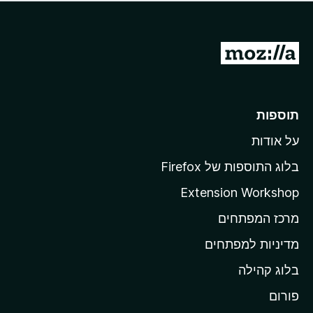
ד
ם
י
ע
ר
ד
ו
מ
י
ג
י
ע
י
ן
ב
ם
ע
ר
תוספות
ד
ל
י
על אודות
ד
י
ף
ן
בלוג התוספות של Firefox
ה
Extension Workshop
ב
מרכז המפתחים
י
ת
מדיניות למפתחים
ש
בלוג קהילה
ל
M
פורום