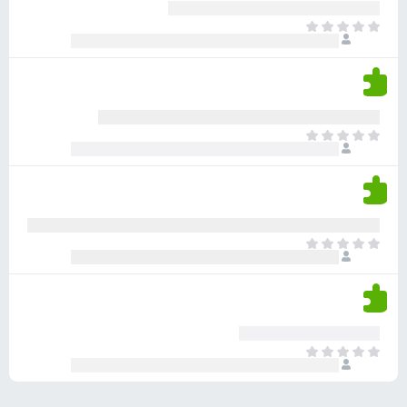
ע
ר
ד
א
ו
י
י
ג
י
ן
י
ן
ד
ם
י
ע
ר
ד
א
ו
י
י
ג
י
ן
י
ן
ד
ם
י
ע
ר
ד
א
ו
י
י
ג
י
ן
י
ן
ד
ם
י
ע
ר
ד
א
ו
י
י
ג
י
ן
י
ן