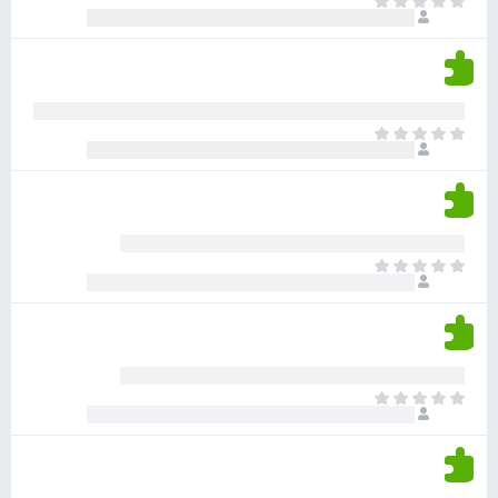
א
ו
י
י
ג
י
ן
י
ן
ד
ם
י
ע
ר
ד
א
ו
י
י
ג
י
ן
י
ן
ד
ם
י
ע
ר
ד
א
ו
י
י
ג
י
ן
י
ן
ד
ם
י
ע
ר
ד
א
ו
י
י
ג
י
ן
י
ן
ד
ם
י