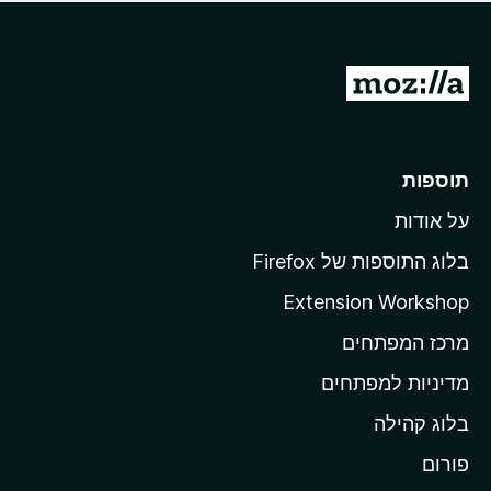
ד
ם
י
ע
ר
ד
ו
מ
י
ג
י
ע
י
ן
ב
ם
ע
ר
תוספות
ד
ל
י
על אודות
ד
י
ף
ן
בלוג התוספות של Firefox
ה
Extension Workshop
ב
מרכז המפתחים
י
ת
מדיניות למפתחים
ש
בלוג קהילה
ל
M
פורום