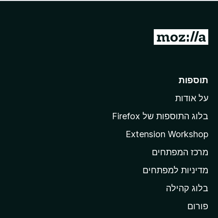
ד
ם
י
ע
ר
ד
ו
מ
י
ג
י
ע
י
ן
ב
ם
ע
ר
תוספות
ד
ל
י
על אודות
ד
י
ף
ן
בלוג התוספות של Firefox
ה
Extension Workshop
ב
מרכז המפתחים
י
ת
מדיניות למפתחים
ש
בלוג קהילה
ל
M
פורום