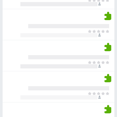
א
ו
י
י
ג
י
ן
י
ן
ד
ם
י
ע
ר
ד
א
ו
י
י
ג
י
ן
י
ן
ד
ם
י
ע
ר
ד
א
ו
י
י
ג
י
ן
י
ן
ד
ם
י
ע
ר
ד
א
ו
י
י
ג
י
ן
י
ן
ד
ם
י