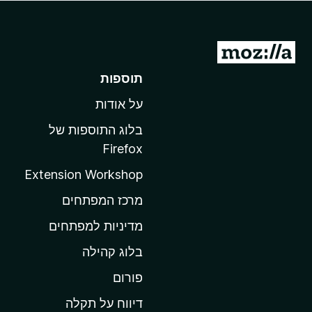
o
x
מ
ע
תוספות
ב
על אודות
ר
ל
בלוג התוספות של
ד
Firefox
ף
Extension Workshop
ה
ב
מרכז המפתחים
י
מדיניות למפתחים
ת
בלוג קהילה
ש
ל
פורום
M
דיווח על תקלה