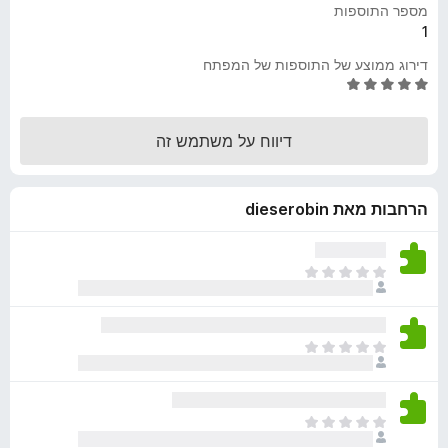
מספר התוספות
o
1
x
דירוג ממוצע של התוספות של המפתח
ד
י
ר
דיווח על משתמש זה
ו
ג
5
הרחבות מאת dieserobin
מ
ת
ו
ך
א
5
י
ן
ד
א
י
י
ר
ן
ו
ד
ג
א
י
י
י