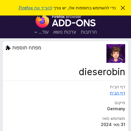
ח
כניסה
ס
כדי להשתמש בתוספות אלו, יש צורך
להוריד את Firefox
.
ג
י
ת
י
פ
ר
ו
ת
ו
ס
ה
הרחבות
ערכות נושא
עוד…
ש
ו
פ
ד
ו
ע
מפתח תוספות
ה
ת
ז
ל
ו
ד
dieserobin
פ
ד
דף הבית
פ
דף הבית
ן
F
מיקום
i
Germany
r
משתמש מאז
e
31 מאי 2024
f