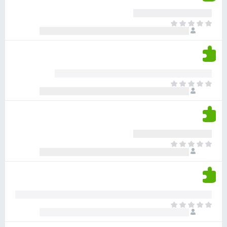
י
ע
ר
ד
א
ו
י
י
ג
י
ן
י
ן
ד
ם
י
ע
ר
ד
א
ו
י
י
ג
י
ן
י
ן
ד
ם
י
ע
ר
ד
א
ו
י
י
ג
י
ן
י
ן
ד
ם
י
ע
ר
ד
א
ו
י
י
ג
י