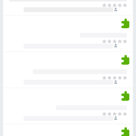
ר
ד
א
ו
י
י
ג
י
ן
י
ן
ד
ם
י
ע
ר
ד
א
ו
י
י
ג
י
ן
י
ן
ד
ם
י
ע
ר
ד
א
ו
י
י
ג
י
ן
י
ן
ד
ם
י
ע
ר
ד
א
ו
י
י
ג
י
ן
י
ן
ד
ם