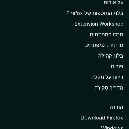
י
על אודות
ד
י
ף
ן
בלוג התוספות של Firefox
ה
Extension Workshop
ב
מרכז המפתחים
י
ת
מדיניות למפתחים
ש
בלוג קהילה
ל
M
פורום
o
דיווח על תקלה
z
מדריך סקירה
i
l
l
הורדה
a
Download Firefox
Windows