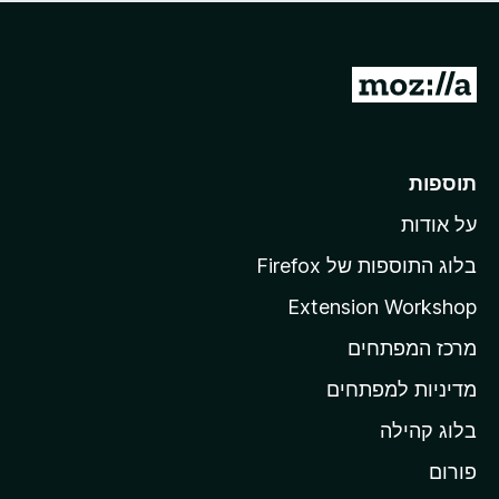
ד
ם
י
ע
ר
ד
ו
מ
י
ג
י
ע
י
ן
ב
ם
ע
ר
תוספות
ד
ל
י
על אודות
ד
י
ף
ן
בלוג התוספות של Firefox
ה
Extension Workshop
ב
מרכז המפתחים
י
ת
מדיניות למפתחים
ש
בלוג קהילה
ל
M
פורום