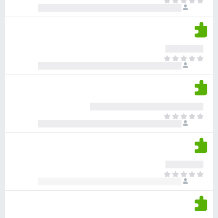
א
ו
י
י
ג
י
ן
י
ן
ד
ם
י
ע
ר
ד
א
ו
י
י
ג
י
ן
י
ן
ד
ם
י
ע
ר
ד
א
ו
י
י
ג
י
ן
י
ן
ד
ם
י
ע
ר
ד
א
ו
י
י
ג
י
ן
י
ן
ד
ם
י