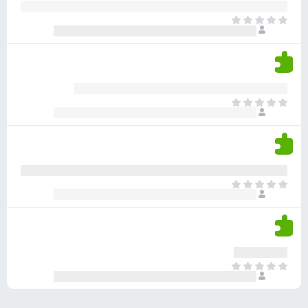
ע
ר
ד
א
ו
י
י
ג
י
ן
י
ן
ד
ם
י
ע
ר
ד
א
ו
י
י
ג
י
ן
י
ן
ד
ם
י
ע
ר
ד
א
ו
י
י
ג
י
ן
י
ן
ד
ם
י
ע
ר
ד
א
ו
י
י
ג
י
ן
י
ן