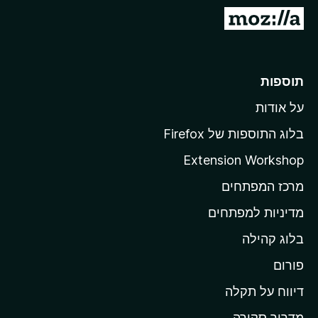
o
מ
x
ע
ב
ר
תוספות
ל
על אודות
ד
ף
בלוג התוספות של Firefox
ה
Extension Workshop
ב
מרכז המפתחים
י
ת
מדיניות למפתחים
ש
בלוג קהילה
ל
M
פורום
o
דיווח על תקלה
z
מדריך סקירה