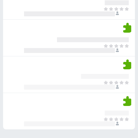
ע
ר
ד
א
ו
י
י
ג
י
ן
י
ן
ד
ם
י
ע
ר
ד
א
ו
י
י
ג
י
ן
י
ן
ד
ם
י
ע
ר
ד
א
ו
י
י
ג
י
ן
י
ן
ד
ם
י
ע
ר
ד
א
ו
י
י
ג
י
ן
י
ן