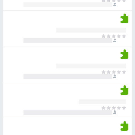
א
ו
י
י
ג
י
ן
י
ן
ד
ם
י
ע
ר
ד
א
ו
י
י
ג
י
ן
י
ן
ד
ם
י
ע
ר
ד
א
ו
י
י
ג
י
ן
י
ן
ד
ם
י
ע
ר
ד
א
ו
י
י
ג
י
ן
י
ן
ד
ם
י