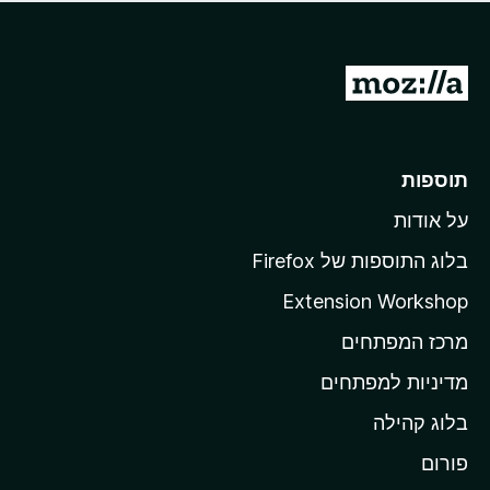
ד
ם
י
ע
ר
ד
ו
מ
י
ג
י
ע
י
ן
ב
ם
ע
ר
תוספות
ד
ל
י
על אודות
ד
י
ף
ן
בלוג התוספות של Firefox
ה
Extension Workshop
ב
מרכז המפתחים
י
ת
מדיניות למפתחים
ש
בלוג קהילה
ל
M
פורום