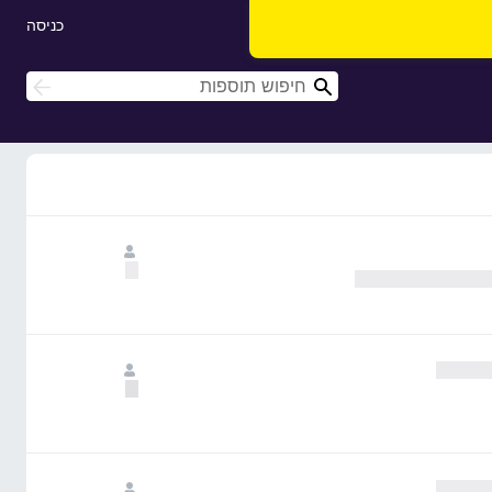
כניסה
ח
ח
י
י
פ
פ
ו
ו
ש
ש