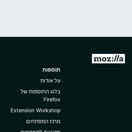
מ
ע
תוספות
ב
על אודות
ר
ל
בלוג התוספות של
ד
Firefox
ף
Extension Workshop
ה
ב
מרכז המפתחים
י