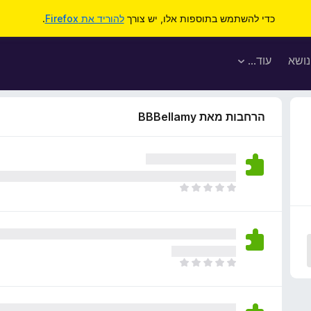
כדי להשתמש בתוספות אלו, יש צורך
להוריד את Firefox
.
נושא
עוד…
הרחבות מאת BBBellamy
א
י
ן
ד
י
ר
א
ו
י
ג
ן
י
ד