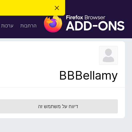
ס
ג
ת
י
ר
ו
הרחבות
ערכות 
ת
ס
ה
ו
פ
ד
ו
ע
ה
ת
ז
ל
ו
ד
BBBellamy
פ
ד
פ
ן
F
דיווח על משתמש זה
i
r
e
f