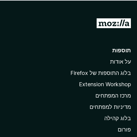
ד
ם
י
ע
ר
ד
ו
מ
י
ג
י
ע
י
ן
ב
ם
ע
ר
תוספות
ד
ל
י
על אודות
ד
י
ף
ן
בלוג התוספות של Firefox
ה
Extension Workshop
ב
מרכז המפתחים
י
ת
מדיניות למפתחים
ש
בלוג קהילה
ל
M
פורום