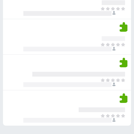
ע
ר
ד
א
ו
י
י
ג
י
ן
י
ן
ד
ם
י
ע
ר
ד
א
ו
י
י
ג
י
ן
י
ן
ד
ם
י
ע
ר
ד
א
ו
י
י
ג
י
ן
י
ן
ד
ם
י
ע
ר
ד
א
ו
י
י
ג
י
ן
י
ן