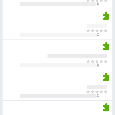
א
ו
י
י
ג
י
ן
י
ן
ד
ם
י
ע
ר
ד
א
ו
י
י
ג
י
ן
י
ן
ד
ם
י
ע
ר
ד
א
ו
י
י
ג
י
ן
י
ן
ד
ם
י
ע
ר
ד
א
ו
י
י
ג
י
ן
י
ן
ד
ם
י