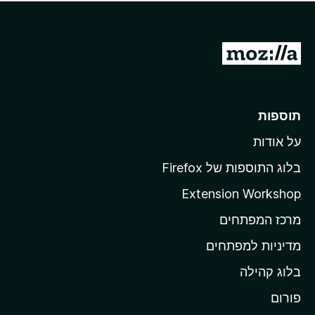
ד
ם
י
ע
ר
ד
ו
מ
י
ג
י
ע
י
ן
ב
ם
ע
ר
תוספות
ד
ל
י
על אודות
ד
י
ף
ן
בלוג התוספות של Firefox
ה
Extension Workshop
ב
מרכז המפתחים
י
ת
מדיניות למפתחים
ש
בלוג קהילה
ל
M
פורום