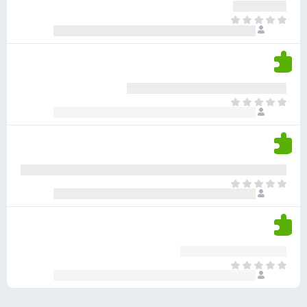
ע
ר
ד
א
ו
י
י
ג
י
ן
י
ן
ד
ם
י
ע
ר
ד
א
ו
י
י
ג
י
ן
י
ן
ד
ם
י
ע
ר
ד
א
ו
י
י
ג
י
ן
י
ן
ד
ם
י
ע
ר
ד
א
ו
י
י
ג
י
ן
י
ן