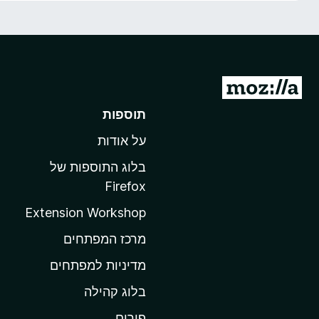
o
x
מ
ע
תוספות
ב
על אודות
ר
ל
בלוג התוספות של
ד
Firefox
ף
Extension Workshop
ה
ב
מרכז המפתחים
י
מדיניות למפתחים
ת
בלוג קהילה
ש
ל
פורום