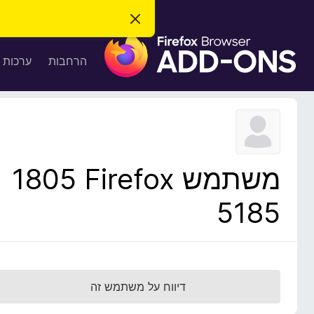
ס
ג
ת
י
ר
ו
הרחבות
ערכות 
ת
ס
ה
ו
פ
ד
ו
ע
ה
ת
ז
ל
ו
ד
משתמש Firefox‏ 1805
פ
ד
5185
פ
ן
F
i
r
דיווח על משתמש זה
e
f