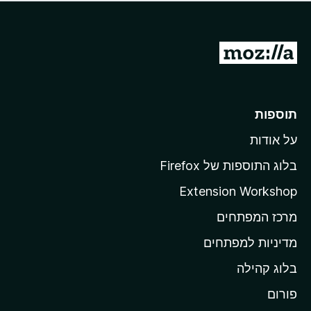
ד
ם
י
ע
ר
ד
ו
מ
י
ג
י
ע
י
ן
ב
ם
ע
ר
תוספות
ד
ל
י
על אודות
ד
י
ף
ן
בלוג התוספות של Firefox
ה
Extension Workshop
ב
מרכז המפתחים
י
ת
מדיניות למפתחים
ש
בלוג קהילה
ל
M
פורום