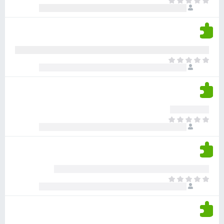
א
ו
י
י
ג
י
ן
י
ן
ד
ם
י
ע
ר
ד
א
ו
י
י
ג
י
ן
י
ן
ד
ם
י
ע
ר
ד
א
ו
י
י
ג
י
ן
י
ן
ד
ם
י
ע
ר
ד
א
ו
י
י
ג
י
ן
י
ן
ד
ם
י