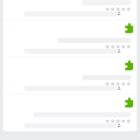
ע
ר
ד
א
ו
י
י
ג
י
ן
י
ן
ד
ם
י
ע
ר
ד
א
ו
י
י
ג
י
ן
י
ן
ד
ם
י
ע
ר
ד
א
ו
י
י
ג
י
ן
י
ן
ד
ם
י
ע
ר
ד
א
ו
י
י
ג
י
ן
י
ן