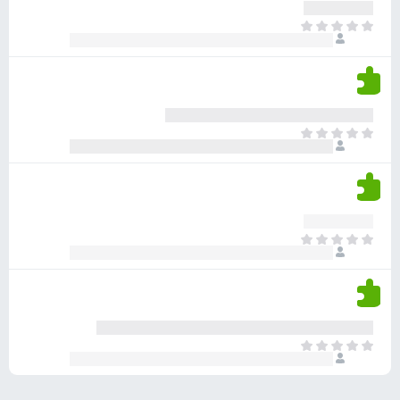
ע
ר
ד
א
ו
י
י
ג
י
ן
י
ן
ד
ם
י
ע
ר
ד
א
ו
י
י
ג
י
ן
י
ן
ד
ם
י
ע
ר
ד
א
ו
י
י
ג
י
ן
י
ן
ד
ם
י
ע
ר
ד
א
ו
י
י
ג
י
ן
י
ן