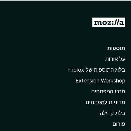
ד
ם
י
ע
ר
ד
ו
מ
י
ג
י
ע
י
ן
ב
ם
ע
ר
תוספות
ד
ל
י
על אודות
ד
י
ף
ן
בלוג התוספות של Firefox
ה
Extension Workshop
ב
מרכז המפתחים
י
ת
מדיניות למפתחים
ש
בלוג קהילה
ל
M
פורום