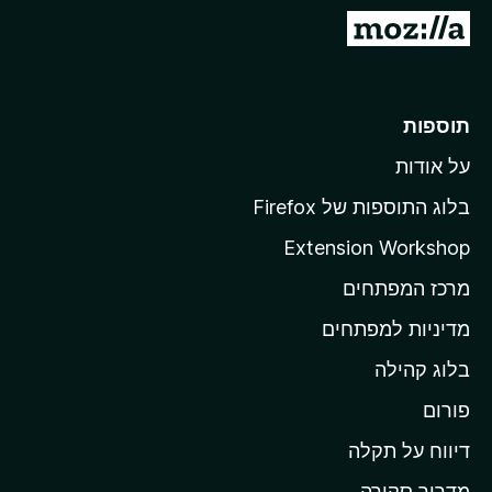
o
מ
x
ע
ב
ר
תוספות
ל
על אודות
ד
ף
בלוג התוספות של Firefox
ה
Extension Workshop
ב
מרכז המפתחים
י
ת
מדיניות למפתחים
ש
בלוג קהילה
ל
M
פורום
o
דיווח על תקלה
z
מדריך סקירה