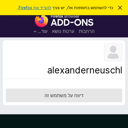
ח
כניסה
ס
כדי להשתמש בתוספות אלו, יש צורך
להוריד את Firefox
.
ג
י
ת
י
פ
ר
ו
ת
ו
ס
ה
הרחבות
ערכות נושא
עוד…
ש
ו
פ
ד
ו
ע
ה
ת
ז
ל
ו
ד
alexanderneuschl
פ
ד
פ
ן
דיווח על משתמש זה
F
i
r
e
f