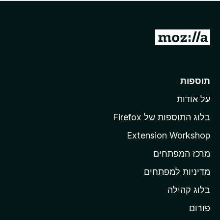
ד
ם
י
ע
ר
ד
ו
מ
י
ג
י
ע
י
ן
ב
ם
ע
ר
תוספות
ד
ל
י
על אודות
ד
י
ף
ן
בלוג התוספות של Firefox
ה
Extension Workshop
ב
מרכז המפתחים
י
ת
מדיניות למפתחים
ש
בלוג קהילה
ל
M
פורום