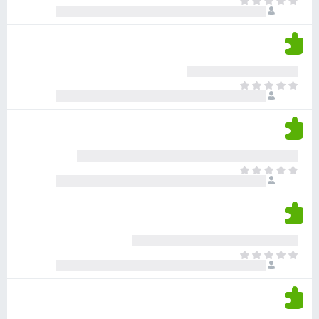
א
ו
י
י
ג
י
ן
י
ן
ד
ם
י
ע
ר
ד
א
ו
י
י
ג
י
ן
י
ן
ד
ם
י
ע
ר
ד
א
ו
י
י
ג
י
ן
י
ן
ד
ם
י
ע
ר
ד
א
ו
י
י
ג
י
ן
י
ן
ד
ם
י