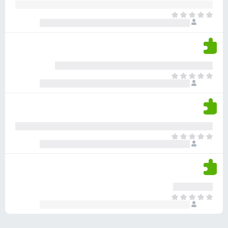
ע
ר
ד
א
ו
י
י
ג
י
ן
י
ן
ד
ם
י
ע
ר
ד
א
ו
י
י
ג
י
ן
י
ן
ד
ם
י
ע
ר
ד
א
ו
י
י
ג
י
ן
י
ן
ד
ם
י
ע
ר
ד
א
ו
י
י
ג
י
ן
י
ן