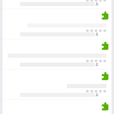
א
ו
י
י
ג
י
ן
י
ן
ד
ם
י
ע
ר
ד
א
ו
י
י
ג
י
ן
י
ן
ד
ם
י
ע
ר
ד
א
ו
י
י
ג
י
ן
י
ן
ד
ם
י
ע
ר
ד
א
ו
י
י
ג
י
ן
י
ן
ד
ם
י