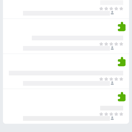
ע
ר
ד
א
ו
י
י
ג
י
ן
י
ן
ד
ם
י
ע
ר
ד
א
ו
י
י
ג
י
ן
י
ן
ד
ם
י
ע
ר
ד
א
ו
י
י
ג
י
ן
י
ן
ד
ם
י
ע
ר
ד
א
ו
י
י
ג
י
ן
י
ן