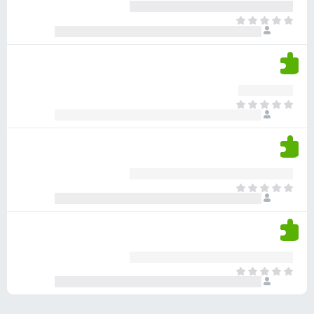
ע
ר
ד
א
ו
י
י
ג
י
ן
י
ן
ד
ם
י
ע
ר
ד
א
ו
י
י
ג
י
ן
י
ן
ד
ם
י
ע
ר
ד
א
ו
י
י
ג
י
ן
י
ן
ד
ם
י
ע
ר
ד
א
ו
י
י
ג
י
ן
י
ן