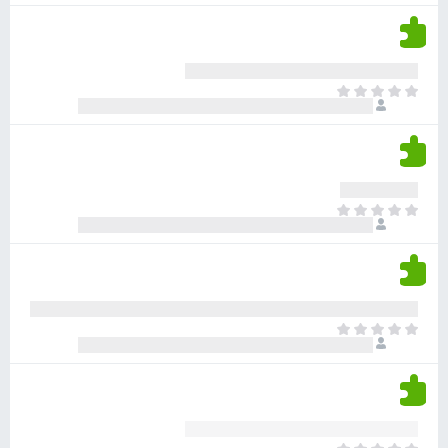
ע
ן
ן
ד
ד
י
י
י
ר
א
ן
ו
י
ג
ן
י
ד
ם
י
ע
ר
ד
א
ו
י
י
ג
י
ן
י
ן
ד
ם
י
ע
ר
ד
א
ו
י
י
ג
י
ן
י
ן
ד
ם
י
ע
ר
ד