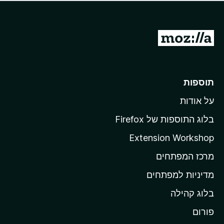
ד
ם
י
ע
ר
ד
ו
מ
י
ג
י
ע
י
ן
ב
ם
ע
ר
תוספות
ד
ל
י
על אודות
ד
י
ף
ן
בלוג התוספות של Firefox
ה
Extension Workshop
ב
מרכז המפתחים
י
ת
מדיניות למפתחים
ש
בלוג קהילה
ל
M
פורום