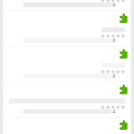
א
ו
י
י
ג
י
ן
י
ן
ד
ם
י
ע
ר
ד
א
ו
י
י
ג
י
ן
י
ן
ד
ם
י
ע
ר
ד
א
ו
י
י
ג
י
ן
י
ן
ד
ם
י
ע
ר
ד
א
ו
י
י
ג
י
ן
י
ן
ד
ם
י