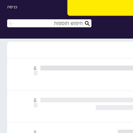
כניסה
ח
ח
י
י
פ
פ
ו
ו
ש
ש