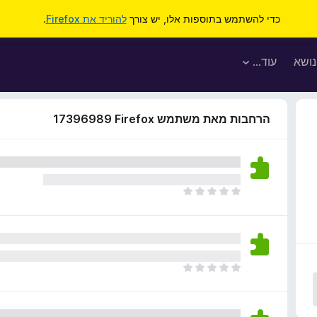
כדי להשתמש בתוספות אלו, יש צורך
להוריד את Firefox
.
נושא
עוד…
הרחבות מאת משתמש Firefox‏ 17396989
א
י
ן
ד
י
ר
א
ו
י
ג
ן
י
ד