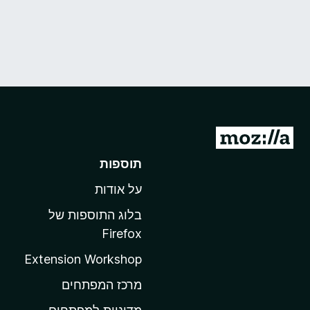
מ
ע
תוספות
ב
על אודות
ר
ל
בלוג התוספות של
ד
Firefox
ף
Extension Workshop
ה
ב
מרכז המפתחים
י