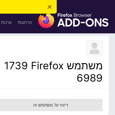
ס
ג
ת
י
ר
ו
הרחבות
ערכות 
ת
ס
ה
ו
פ
ד
ו
ע
ה
ת
ז
ל
ו
ד
משתמש Firefox‏ 1739
פ
ד
6989
פ
ן
F
i
r
דיווח על משתמש זה
e
f