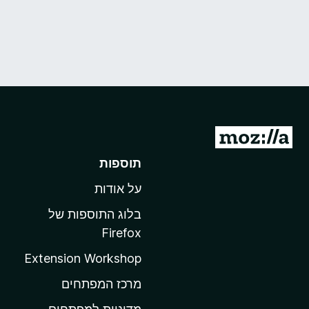
מ
ע
תוספות
ב
על אודות
ר
ל
בלוג התוספות של
ד
Firefox
ף
Extension Workshop
ה
ב
מרכז המפתחים
י