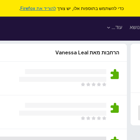
כדי להשתמש בתוספות אלו, יש צורך
להוריד את Firefox
.
נושא
עוד…
הרחבות מאת Vanessa Leal
א
י
ן
ד
י
ר
א
ו
י
ג
ן
י
ד