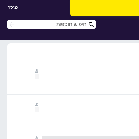
כניסה
ח
ח
י
י
פ
פ
ו
ו
ש
ש