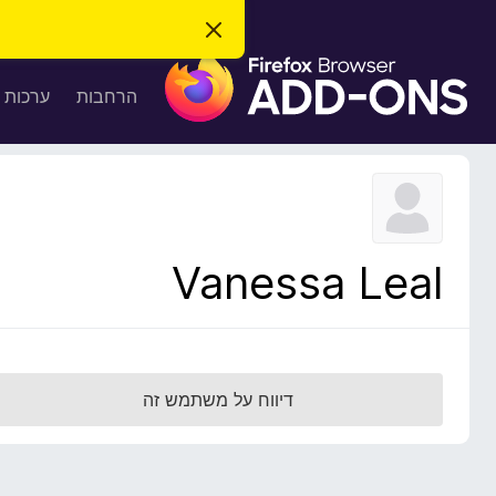
ס
ג
ת
י
ר
ו
הרחבות
ערכות 
ת
ס
ה
ו
פ
ד
ו
ע
ה
ת
ז
ל
ו
ד
Vanessa Leal
פ
ד
פ
ן
F
דיווח על משתמש זה
i
r
e
f