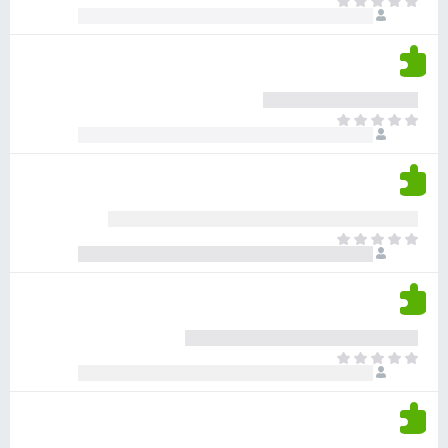
א
ו
י
י
ג
י
ן
י
ן
ד
ם
י
ע
ר
ד
א
ו
י
י
ג
י
ן
י
ן
ד
ם
י
ע
ר
ד
א
ו
י
י
ג
י
ן
י
ן
ד
ם
י
ע
ר
ד
א
ו
י
י
ג
י
ן
י
ן
ד
ם
י