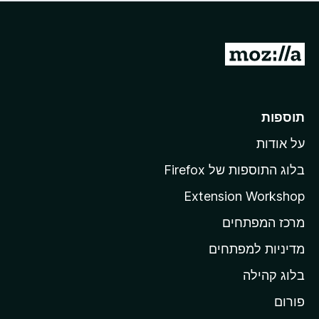
ד
ם
י
ע
ר
ד
ו
מ
י
ג
י
ע
י
ן
ב
ם
ע
ר
תוספות
ד
ל
י
על אודות
ד
י
ף
ן
בלוג התוספות של Firefox
ה
Extension Workshop
ב
מרכז המפתחים
י
ת
מדיניות למפתחים
ש
בלוג קהילה
ל
M
פורום