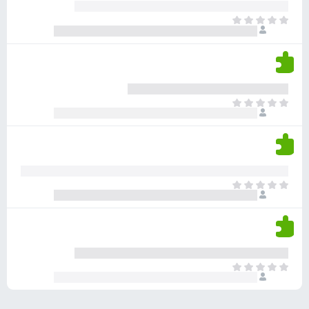
ע
ר
ד
א
ו
י
י
ג
י
ן
י
ן
ד
ם
י
ע
ר
ד
א
ו
י
י
ג
י
ן
י
ן
ד
ם
י
ע
ר
ד
א
ו
י
י
ג
י
ן
י
ן
ד
ם
י
ע
ר
ד
א
ו
י
י
ג
י
ן
י
ן