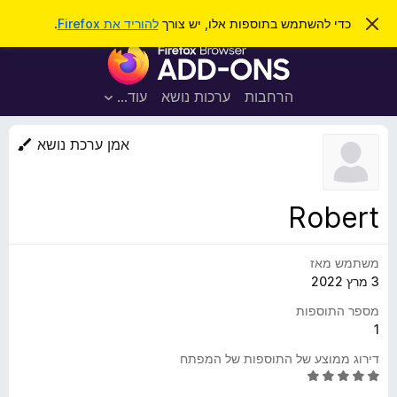
ח
כניסה
ס
כדי להשתמש בתוספות אלו, יש צורך
להוריד את Firefox
.
ג
י
ת
י
פ
ר
ו
ת
ו
ס
ה
הרחבות
ערכות נושא
עוד…
ש
ו
פ
ד
ו
ע
אמן ערכת נושא
ה
ת
ז
ל
ו
ד
Robert
פ
ד
משתמש מאז
פ
3 מרץ 2022
ן
F
מספר התוספות
i
1
r
דירוג ממוצע של התוספות של המפתח
e
ד
f
י