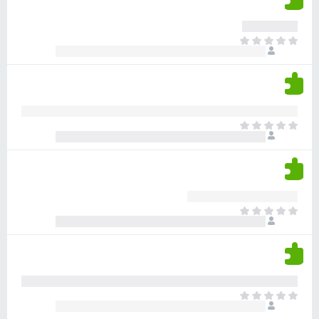
ד
ם
י
ע
ר
ד
א
ו
י
י
ג
י
ן
י
ן
ד
ם
י
ע
ר
ד
א
ו
י
י
ג
י
ן
י
ן
ד
ם
י
ע
ר
ד
א
ו
י
י
ג
י
ן
י
ן
ד
ם
י
ע
ר
ד
א
ו
י
י
ג