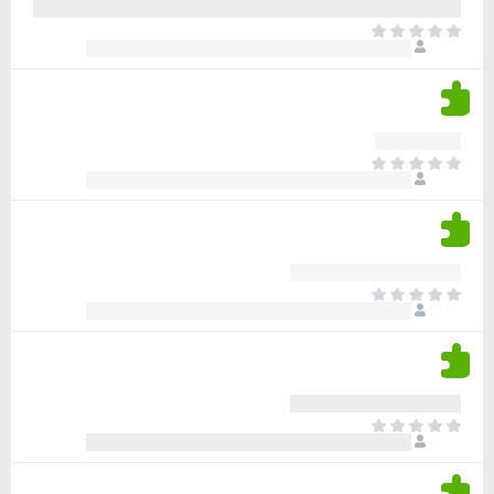
ע
ר
ד
א
ו
י
י
ג
י
ן
י
ן
ד
ם
י
ע
ר
ד
א
ו
י
י
ג
י
ן
י
ן
ד
ם
י
ע
ר
ד
א
ו
י
י
ג
י
ן
י
ן
ד
ם
י
ע
ר
ד
א
ו
י
י
ג
י
ן
י
ן