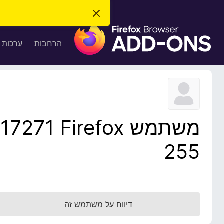
ס
ג
ת
י
ר
ו
הרחבות
ערכות 
ת
ס
ה
ו
פ
ד
ו
ע
ה
ת
ז
ל
ו
ד
משתמש Firefox‏ 17271
פ
ד
255
פ
ן
F
i
r
דיווח על משתמש זה
e
f