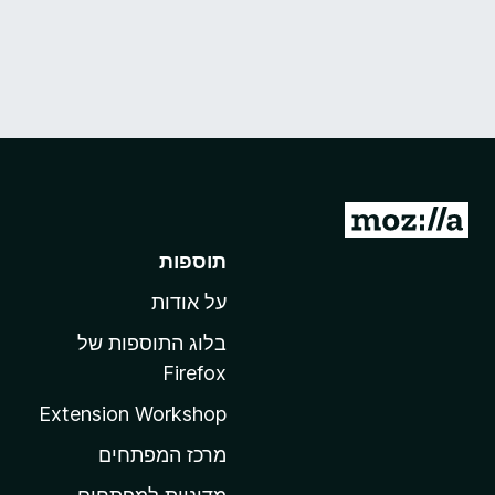
מ
ע
תוספות
ב
על אודות
ר
ל
בלוג התוספות של
ד
Firefox
ף
Extension Workshop
ה
ב
מרכז המפתחים
י