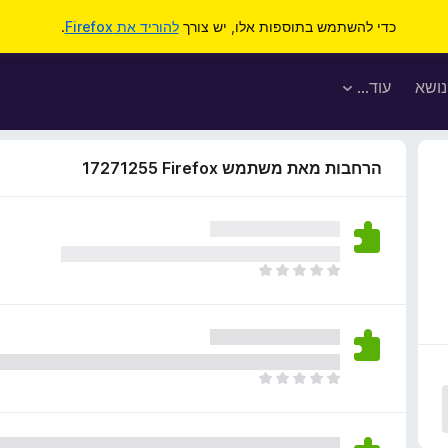
כדי להשתמש בתוספות אלו, יש צורך
להוריד את Firefox
.
נושא
עוד…
הרחבות מאת משתמש Firefox‏ 17271255
א
י
ן
ד
י
ר
א
ו
י
ג
ן
י
ד