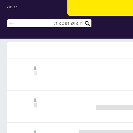
כניסה
ח
ח
י
י
פ
פ
ו
ו
ש
ש