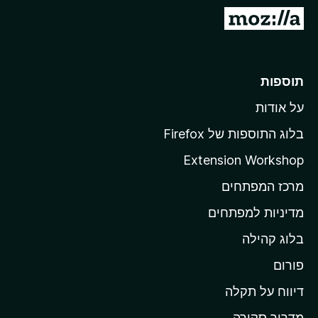
o
מ
x
ע
ב
ר
תוספות
ל
על אודות
ד
ף
בלוג התוספות של Firefox
ה
Extension Workshop
ב
מרכז המפתחים
י
ת
מדיניות למפתחים
ש
בלוג קהילה
ל
M
פורום
o
דיווח על תקלה
z
מדריך סקירה