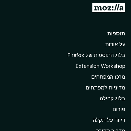
o
מ
x
ע
ב
ר
תוספות
ל
על אודות
ד
ף
בלוג התוספות של Firefox
ה
Extension Workshop
ב
מרכז המפתחים
י
ת
מדיניות למפתחים
ש
בלוג קהילה
ל
M
פורום
o
דיווח על תקלה
z
מדריך סקירה