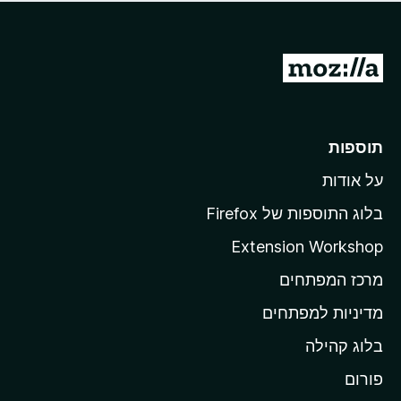
ד
ם
י
ע
ר
ד
ו
מ
י
ג
י
ע
י
ן
ב
ם
ע
ר
תוספות
ד
ל
י
על אודות
ד
י
ף
ן
בלוג התוספות של Firefox
ה
Extension Workshop
ב
מרכז המפתחים
י
ת
מדיניות למפתחים
ש
בלוג קהילה
ל
M
פורום