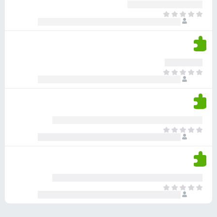
ע
ר
ד
א
ו
י
י
ג
י
ן
י
ן
ד
ם
י
ע
ר
ד
א
ו
י
י
ג
י
ן
י
ן
ד
ם
י
ע
ר
ד
א
ו
י
י
ג
י
ן
י
ן
ד
ם
י
ע
ר
ד
א
ו
י
י
ג
י
ן
י
ן